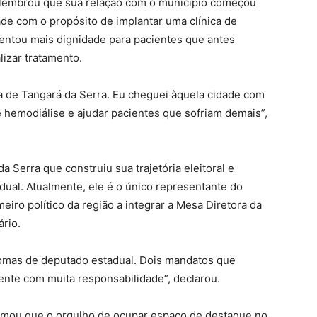
lembrou que sua relação com o município começou
ade com o propósito de implantar uma clínica de
entou mais dignidade para pacientes que antes
lizar tratamento.
ia de Tangará da Serra. Eu cheguei àquela cidade com
e hemodiálise e ajudar pacientes que sofriam demais”,
 Serra que construiu sua trajetória eleitoral e
ual. Atualmente, ele é o único representante do
eiro político da região a integrar a Mesa Diretora da
rio.
lomas de deputado estadual. Dois mandatos que
ente com muita responsabilidade”, declarou.
firmou que o orgulho de ocupar espaço de destaque no