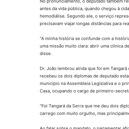
No pronunciamento, o deputado também re
antes da vida pública, quando chegou à cid
hemodiálise. Segundo ele, o serviço repres
precisavam viajar longas distâncias para rea
“A minha história se confunde com a histór
uma missão muito clara: abrir uma clínica d
disse.
Dr. João lembrou ainda que foi em Tangará da
recebeu os dois diplomas de deputado estad
município na Assembleia Legislativa e o prim
Casa, ocupando o cargo de primeiro-secretá
“Foi Tangará da Serra que me deu dois dip
carrego com muito orgulho, mas principalm
Ao falar sobre o mandato, o parlamentar a