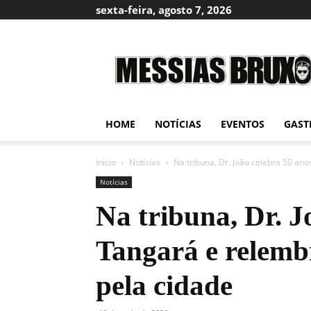
sexta-feira, agosto 7, 2026
Messias
Bruxo
HOME
NOTÍCIAS
EVENTOS
GAST
Início
Notícias
Na tribuna, Dr. João celebra 50 ano
Notícias
Na tribuna, Dr. J
Tangará e relembr
pela cidade