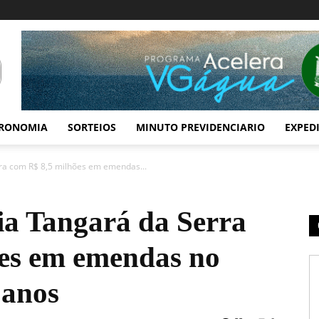
RONOMIA
SORTEIOS
MINUTO PREVIDENCIARIO
EXPED
rra com R$ 8,5 milhões em emendas...
ia Tangará da Serra
es em emendas no
 anos