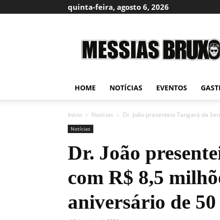
quinta-feira, agosto 6, 2026
Messias
Bruxo
HOME
NOTÍCIAS
EVENTOS
GAST
Início
Notícias
Dr. João presenteia Tangará da Se
Notícias
Dr. João presente
com R$ 8,5 milhõ
aniversário de 50