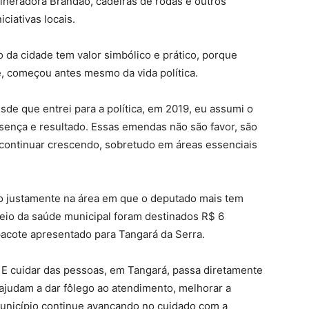
Mineradora Brandão, cadeiras de rodas e outros
ciativas locais.
o da cidade tem valor simbólico e prático, porque
 começou antes mesmo da vida política.
de que entrei para a política, em 2019, eu assumi o
sença e resultado. Essas emendas não são favor, são
ontinuar crescendo, sobretudo em áreas essenciais
o justamente na área em que o deputado mais tem
teio da saúde municipal foram destinados R$ 6
 pacote apresentado para Tangará da Serra.
. E cuidar das pessoas, em Tangará, passa diretamente
 ajudam a dar fôlego ao atendimento, melhorar a
município continue avançando no cuidado com a