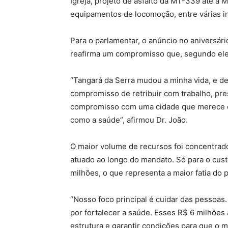
Igreja, projeto de asfalto da MT-339 até a 
equipamentos de locomoção, entre várias ini
Para o parlamentar, o anúncio no aniversári
reafirma um compromisso que, segundo ele,
“Tangará da Serra mudou a minha vida, e des
compromisso de retribuir com trabalho, pre
compromisso com uma cidade que merece c
como a saúde”, afirmou Dr. João.
O maior volume de recursos foi concentrad
atuado ao longo do mandato. Só para o cus
milhões, o que representa a maior fatia do
“Nosso foco principal é cuidar das pessoas
por fortalecer a saúde. Esses R$ 6 milhões
estrutura e garantir condições para que o 