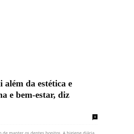
i além da estética e
ma e bem-estar, diz
0
 de manter os dentes bonitos. A higiene diária,