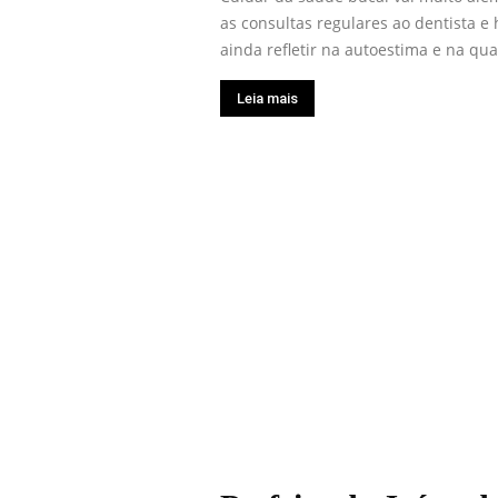
as consultas regulares ao dentista 
ainda refletir na autoestima e na qual
Leia mais