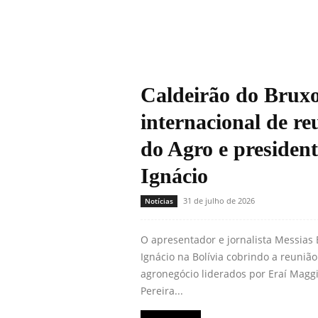
Caldeirão do Bruxo
internacional de re
do Agro e presiden
Ignácio
31 de julho de 2026
Notícias
O apresentador e jornalista Messias
Ignácio na Bolívia cobrindo a reuniã
agronegócio liderados por Eraí Maggi
Pereira...