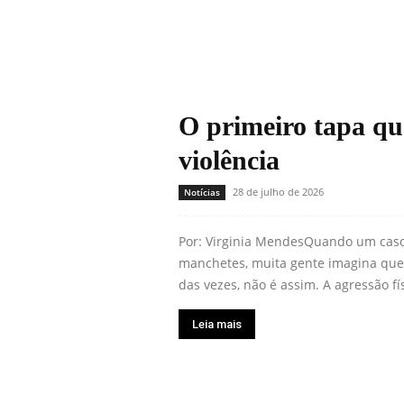
O primeiro tapa qu
violência
28 de julho de 2026
Notícias
Por: Virginia MendesQuando um caso 
manchetes, muita gente imagina que
das vezes, não é assim. A agressão fí
Leia mais