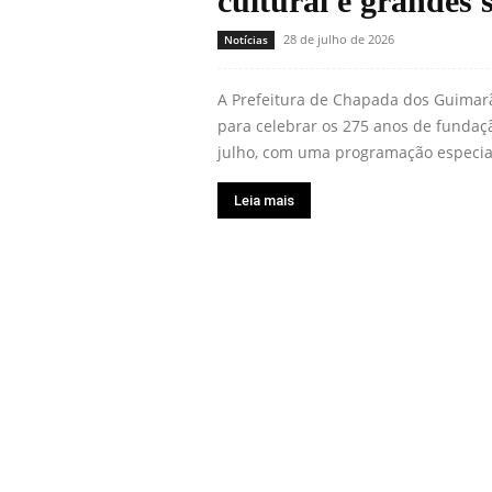
cultural e grandes 
28 de julho de 2026
Notícias
A Prefeitura de Chapada dos Guimarã
para celebrar os 275 anos de fundaçã
julho, com uma programação especial 
Leia mais