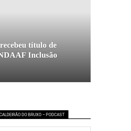
recebeu título de
NDAAF Inclusão
CALDEIRÃO DO BRUXO – PODCAST