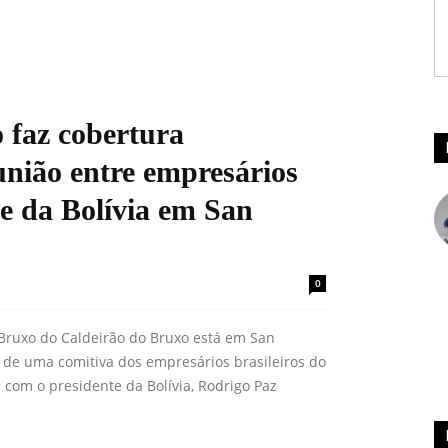
 faz cobertura
união entre empresários
te da Bolívia em San
0
 Bruxo do Caldeirão do Bruxo está em San
o de uma comitiva dos empresários brasileiros do
 com o presidente da Bolívia, Rodrigo Paz