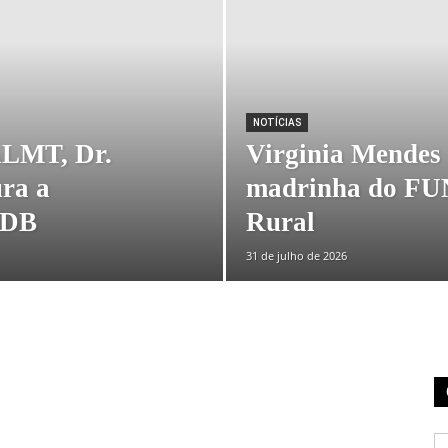
NOTÍCIAS
ALMT, Dr.
Virginia Mendes 
ra a
madrinha do FU
MDB
Rural
31 de julho de 2026