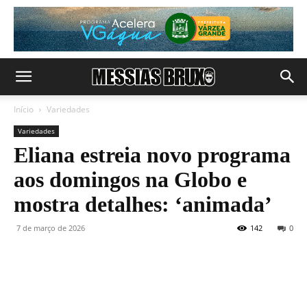
Início
Variedades
Variedades
Eliana estreia novo programa
aos domingos na Globo e
mostra detalhes: ‘animada’
7 de março de 2026
142
0