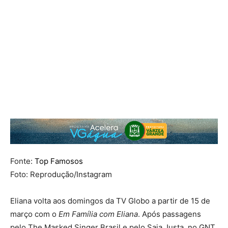
Fonte:
Top Famosos
Foto: Reprodução/Instagram
Eliana volta aos domingos da
TV Globo
a partir de 15 de
março com o
Em Família com Eliana
. Após passagens
pelo
The Masked Singer Brasil
e pelo
Saia Justa
, no
GNT
,