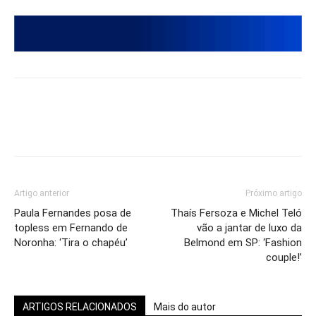
Artigo anterior
Próximo artigo
Paula Fernandes posa de
Thaís Fersoza e Michel Teló
topless em Fernando de
vão a jantar de luxo da
Noronha: ‘Tira o chapéu’
Belmond em SP: ‘Fashion
couple!’
ARTIGOS RELACIONADOS
Mais do autor