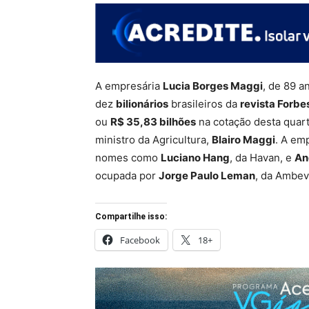
A empresária
Lucia Borges Maggi
, de 89 a
dez
bilionários
brasileiros da
revista Forbe
ou
R$ 35,83 bilhões
na cotação desta quart
ministro da Agricultura,
Blairo Maggi
. A emp
nomes como
Luciano Hang
, da Havan, e
An
ocupada por
Jorge Paulo Leman
, da Ambev
Compartilhe isso:
Facebook
18+