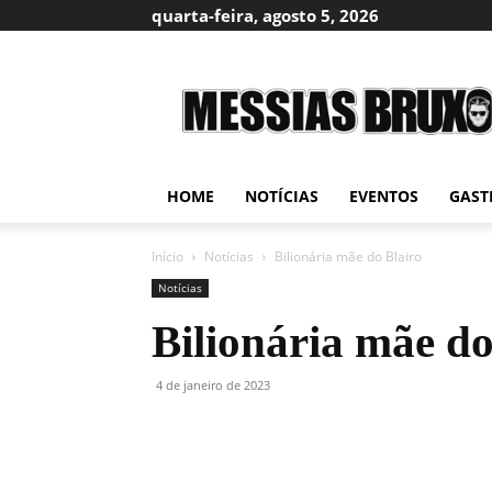
quarta-feira, agosto 5, 2026
Messias
Bruxo
HOME
NOTÍCIAS
EVENTOS
GAST
Início
Notícias
Bilionária mãe do Blairo
Notícias
Bilionária mãe do
4 de janeiro de 2023