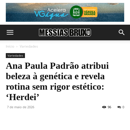
Início
Variedades
Variedades
Ana Paula Padrão atribui
beleza à genética e revela
rotina sem rigor estético:
‘Herdei’
7 de maio de 2026
96
0