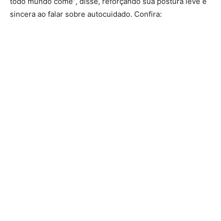
todo mundo come”, disse, reforçando sua postura leve e
sincera ao falar sobre autocuidado. Confira: