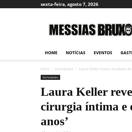
sexta-feira, agosto 7, 2026
Messias
Bruxo
HOME
NOTÍCIAS
EVENTOS
GAST
Início
Variedades
Laura Keller revela resultado de 
Variedades
Laura Keller reve
cirurgia íntima e
anos’