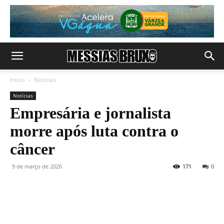
Início
Notícias
Notícias
Empresária e jornalista
morre após luta contra o
câncer
9 de março de 2026
171
0