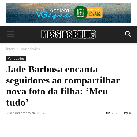
Início
Variedades
Variedades
Jade Barbosa encanta
seguidores ao compartilhar
nova foto da filha: ‘Meu
tudo’
8 de dezembro de 2025
227
0