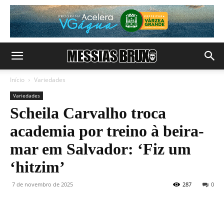
Início
Variedades
Variedades
Scheila Carvalho troca
academia por treino à beira-
mar em Salvador: ‘Fiz um
‘hitzim’
7 de novembro de 2025
287
0