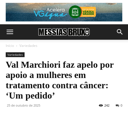
Início
Variedades
Variedades
Val Marchiori faz apelo por
apoio a mulheres em
tratamento contra câncer:
‘Um pedido’
25 de outubro de 2025
242
0