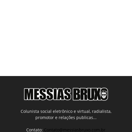
Colunista social eletrônico e virtual, radialista,
promotor e relações publicas...
Contato:
Contato@messiasbruxo.com.br