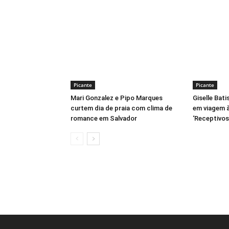
Picante
Picante
Mari Gonzalez e Pipo Marques
Giselle Bati
curtem dia de praia com clima de
em viagem à
romance em Salvador
‘Receptivos