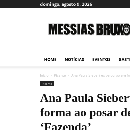
domingo, agosto 9, 2026
Messias
Bruxo
HOME
NOTÍCIAS
EVENTOS
GAST
Início
Picante
Ana Paula Siebert exibe corpo em fo
Picante
Ana Paula Sieber
forma ao posar de
‘Fazenda’