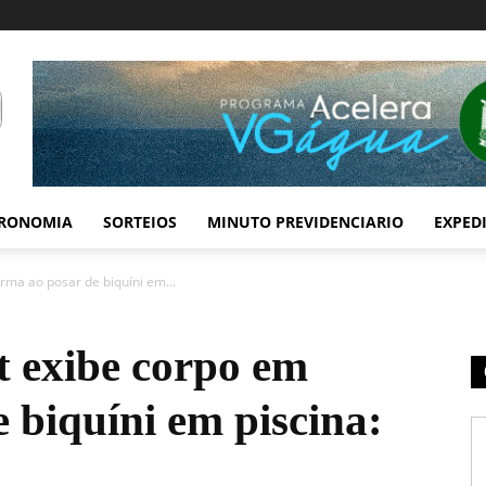
RONOMIA
SORTEIOS
MINUTO PREVIDENCIARIO
EXPED
rma ao posar de biquíni em...
t exibe corpo em
 biquíni em piscina: