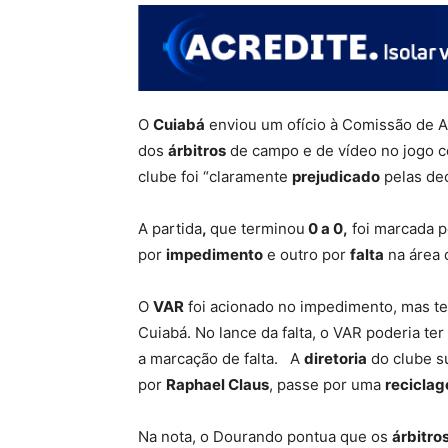
O
Cuiabá
enviou um ofício à Comissão de 
dos
árbitros
de campo e de vídeo no jogo c
clube foi “claramente
prejudicado
pelas dec
A partida
,
que terminou
0 a 0,
foi marcada 
por
impedimento
e outro por
falta
na área 
O
VAR
foi acionado no impedimento, mas ter
Cuiabá. No lance da falta, o VAR poderia te
a marcação de falta. A
diretoria
do clube s
por
Raphael Claus
, passe por uma
recicla
Na nota, o Dourando pontua que os
árbitro