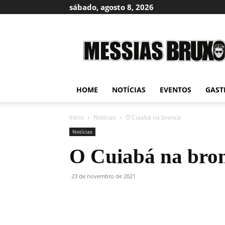
sábado, agosto 8, 2026
Messias
Bruxo
HOME
NOTÍCIAS
EVENTOS
GAST
Início
Notícias
O Cuiabá na bronca
Notícias
O Cuiabá na bro
23 de novembro de 2021