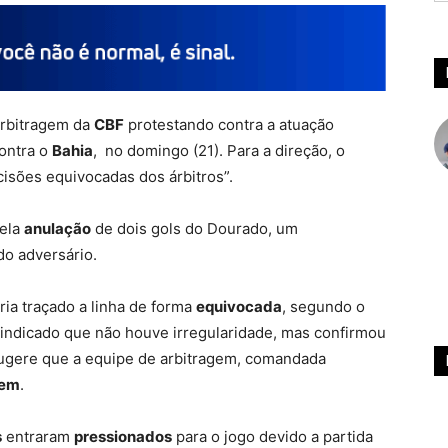
Arbitragem da
CBF
protestando contra a atuação
ontra o
Bahia
, no domingo (21). Para a direção, o
isões equivocadas dos árbitros”.
pela
anulação
de dois gols do Dourado, um
do adversário.
ia traçado a linha de forma
equivocada
, segundo o
r indicado que não houve irregularidade, mas confirmou
ugere que a equipe de arbitragem, comandada
gem
.
s
entraram
pressionados
para o jogo devido a partida