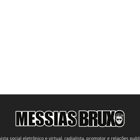
ista social eletrônico e virtual, radialista, promotor e relações publi