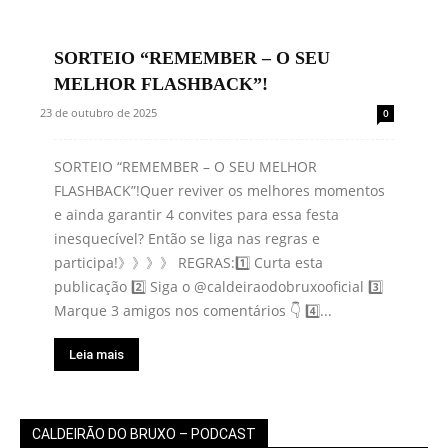
SORTEIO “REMEMBER – O SEU
MELHOR FLASHBACK”!
23 de outubro de 2025
0
SORTEIO “REMEMBER – O SEU MELHOR
FLASHBACK”!Quer reviver os melhores momentos
e ainda garantir 4 convites para essa festa
inesquecível? Então se liga nas regras e
participa!》》》》 REGRAS:1️⃣ Curta esta
publicação 2️⃣ Siga o @caldeiraodobruxooficial 3️⃣
Marque 3 amigos nos comentários 👇 4️⃣...
Leia mais
CALDEIRÃO DO BRUXO – PODCAST