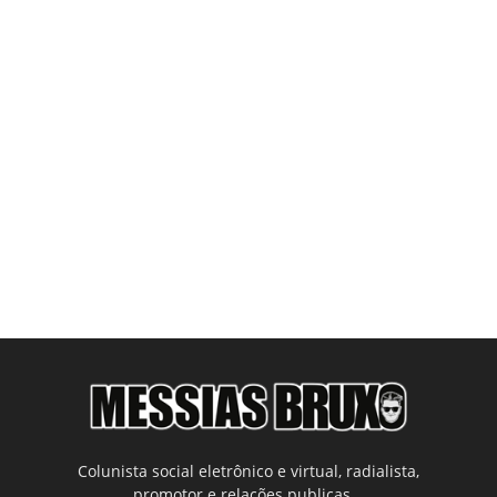
Colunista social eletrônico e virtual, radialista,
promotor e relações publicas...