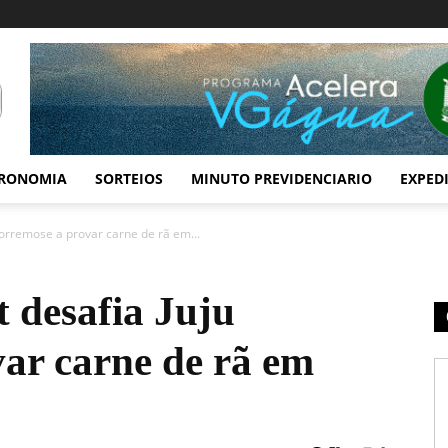
RONOMIA
SORTEIOS
MINUTO PREVIDENCIARIO
EXPED
Norremose a provar carne de rã em...
 desafia Juju
ar carne de rã em