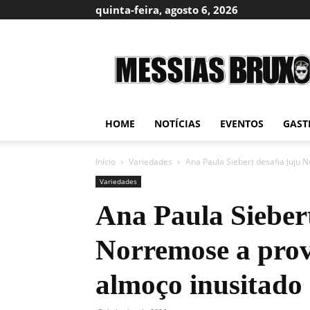
quinta-feira, agosto 6, 2026
Messias
Bruxo
HOME
NOTÍCIAS
EVENTOS
GAST
Início
Variedades
Ana Paula Siebert desafia Juju 
Variedades
Ana Paula Siebert
Norremose a prov
almoço inusitado