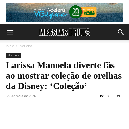
Início
Notícias
Notícias
Larissa Manoela diverte fãs
ao mostrar coleção de orelhas
da Disney: ‘Coleção’
26 de maio de 2026
132
0