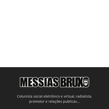
Colunista social eletrônico e virtual, radialista,
promotor e relações publicas...