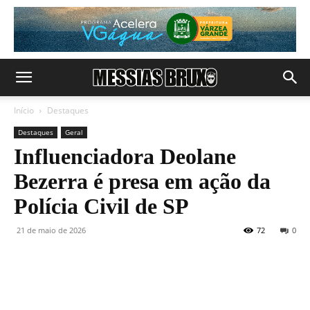
Início
Destaques
Destaques
Geral
Influenciadora Deolane
Bezerra é presa em ação da
Polícia Civil de SP
21 de maio de 2026
72
0