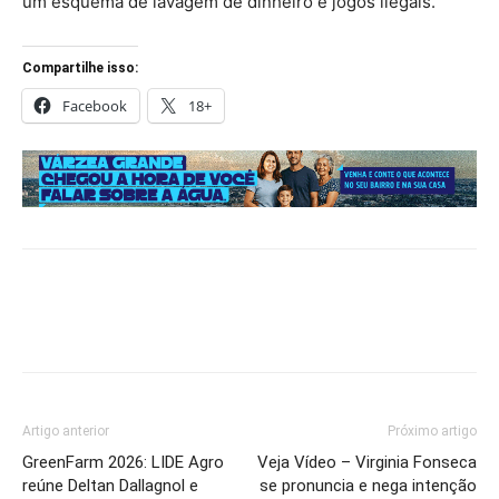
um esquema de lavagem de dinheiro e jogos ilegais.
Compartilhe isso:
Facebook
18+
Artigo anterior
Próximo artigo
GreenFarm 2026: LIDE Agro
Veja Vídeo – Virginia Fonseca
reúne Deltan Dallagnol e
se pronuncia e nega intenção