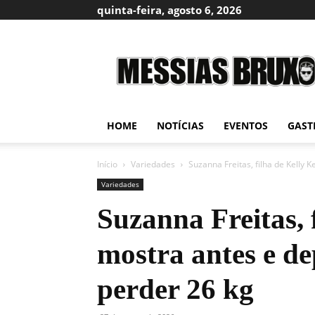
quinta-feira, agosto 6, 2026
Messias
Bruxo
HOME
NOTÍCIAS
EVENTOS
GAST
Início
Variedades
Suzanna Freitas, filha de Kelly K
Variedades
Suzanna Freitas, 
mostra antes e de
perder 26 kg