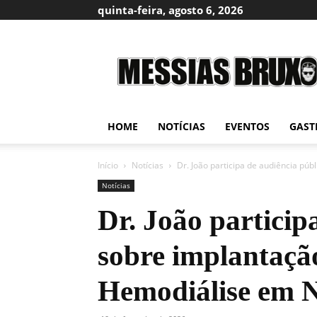
quinta-feira, agosto 6, 2026
Messias
Bruxo
HOME
NOTÍCIAS
EVENTOS
GAST
Início
Notícias
Dr. João participa de audiência púb
Notícias
Dr. João particip
sobre implantação
Hemodiálise em