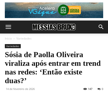
Início
Variedades
Variedades
Sósia de Paolla Oliveira
viraliza após entrar em trend
nas redes: ‘Então existe
duas?’
14 de fevereiro de 2026
147
0