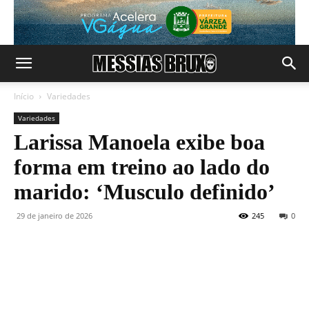
Início
Variedades
Variedades
Larissa Manoela exibe boa
forma em treino ao lado do
marido: ‘Musculo definido’
29 de janeiro de 2026
245
0