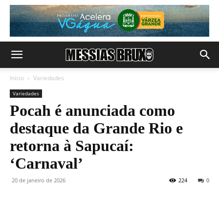
Início
Variedades
Variedades
Pocah é anunciada como
destaque da Grande Rio e
retorna à Sapucaí:
‘Carnaval’
20 de janeiro de 2026
224
0