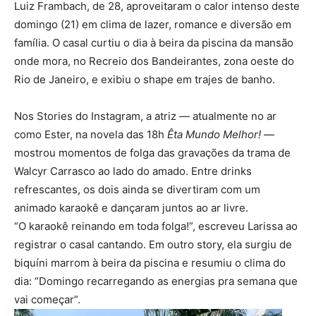
Luiz Frambach, de 28, aproveitaram o calor intenso deste
domingo (21) em clima de lazer, romance e diversão em
família. O casal curtiu o dia à beira da piscina da mansão
onde mora, no Recreio dos Bandeirantes, zona oeste do
Rio de Janeiro, e exibiu o shape em trajes de banho.
Nos Stories do Instagram, a atriz — atualmente no ar
como Ester, na novela das 18h
Êta Mundo Melhor!
—
mostrou momentos de folga das gravações da trama de
Walcyr Carrasco ao lado do amado. Entre drinks
refrescantes, os dois ainda se divertiram com um
animado karaokê e dançaram juntos ao ar livre.
“O karaokê reinando em toda folga!”, escreveu Larissa ao
registrar o casal cantando. Em outro story, ela surgiu de
biquíni marrom à beira da piscina e resumiu o clima do
dia: “Domingo recarregando as energias pra semana que
vai começar”.