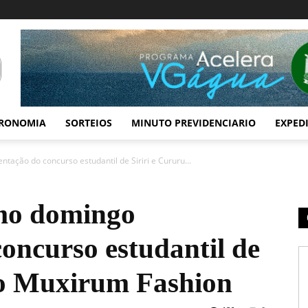
RONOMIA
SORTEIOS
MINUTO PREVIDENCIARIO
EXPED
ação do concurso estudantil de Siriri e Cururu...
mo domingo
oncurso estudantil de
no Muxirum Fashion