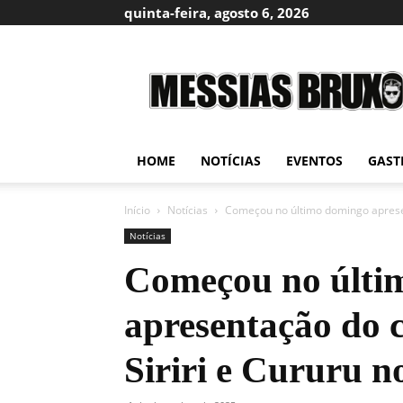
quinta-feira, agosto 6, 2026
Messias
Bruxo
HOME
NOTÍCIAS
EVENTOS
GAST
Início
Notícias
Começou no último domingo apresent
Notícias
Começou no últi
apresentação do c
Siriri e Cururu 