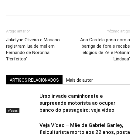
Artigo anterior
Próximo artigo
Jakelyne Oliveira e Mariano
Ana Castela posa com a
registram lua de mel em
barriga de fora e recebe
Fernando de Noronha:
elogios de Zé e Poliana:
‘Perfeitos’
‘Lindaaa’
ARTIGOS RELACIONADOS
Mais do autor
Urso invade caminhonete e
surpreende motorista ao ocupar
banco do passageiro; veja vídeo
Vídeos
Veja Vídeo – Mãe de Gabriel Ganley,
fisiculturista morto aos 22 anos, posta