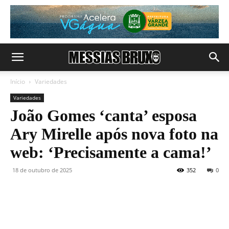
Início
Variedades
Variedades
João Gomes ‘canta’ esposa
Ary Mirelle após nova foto na
web: ‘Precisamente a cama!’
18 de outubro de 2025
352
0