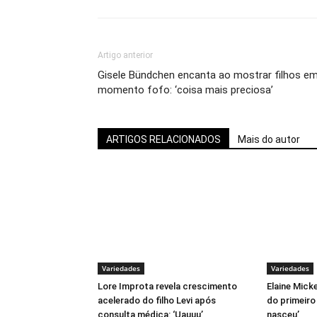
Artigo anterior
Gisele Bündchen encanta ao mostrar filhos e
momento fofo: ‘coisa mais preciosa’
ARTIGOS RELACIONADOS
Mais do autor
Variedades
Variedades
Lore Improta revela crescimento
Elaine Mick
acelerado do filho Levi após
do primeiro
consulta médica: ‘Uauuu’
nasceu’