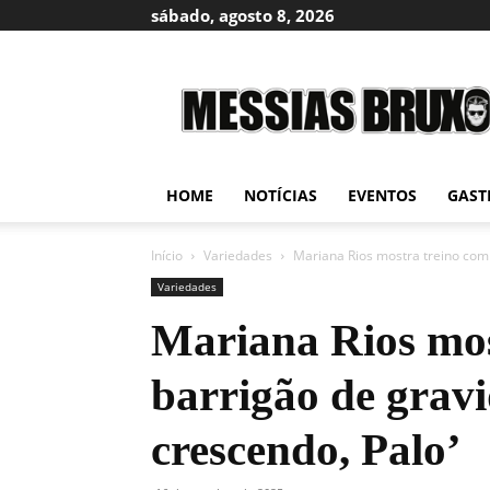
sábado, agosto 8, 2026
Messias
Bruxo
HOME
NOTÍCIAS
EVENTOS
GAST
Início
Variedades
Mariana Rios mostra treino com b
Variedades
Mariana Rios mos
barrigão de gravi
crescendo, Palo’