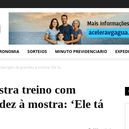
RONOMIA
SORTEIOS
MINUTO PREVIDENCIARIO
EXPED
arrigão de gravidez à mostra: ‘Ele tá...
tra treino com
dez à mostra: ‘Ele tá