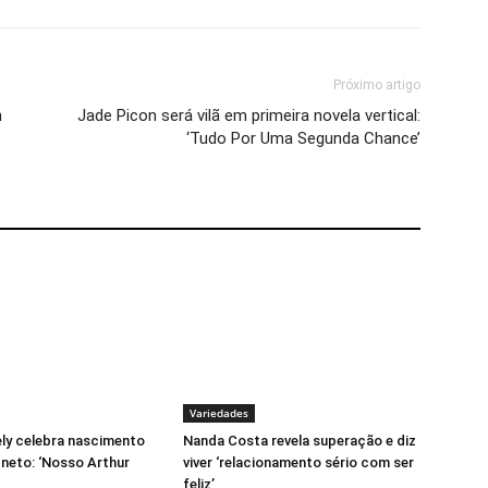
Próximo artigo
m
Jade Picon será vilã em primeira novela vertical:
‘Tudo Por Uma Segunda Chance’
Variedades
ely celebra nascimento
Nanda Costa revela superação e diz
 neto: ‘Nosso Arthur
viver ‘relacionamento sério com ser
feliz’