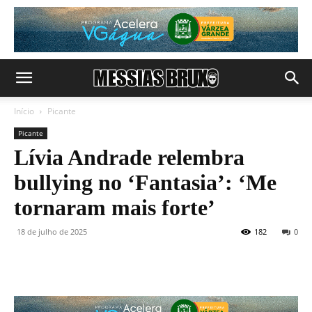
Início
Picante
Picante
Lívia Andrade relembra
bullying no ‘Fantasia’: ‘Me
tornaram mais forte’
18 de julho de 2025
182
0