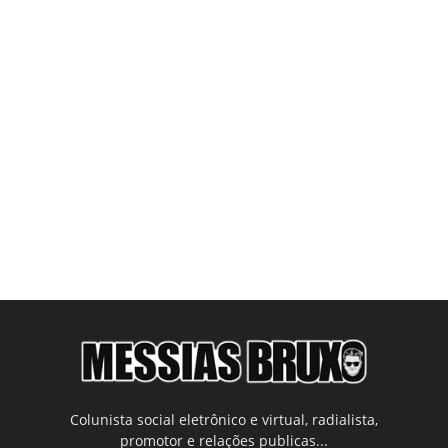
Colunista social eletrônico e virtual, radialista,
promotor e relações publicas...