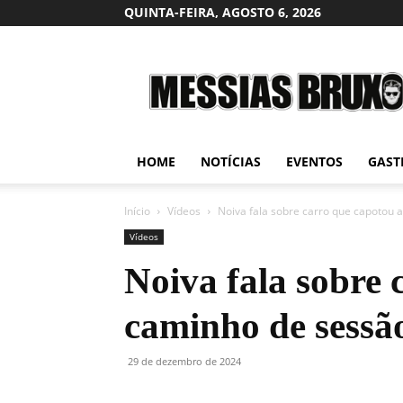
QUINTA-FEIRA, AGOSTO 6, 2026
Messias
Bruxo
HOME
NOTÍCIAS
EVENTOS
GAST
Início
Vídeos
Noiva fala sobre carro que capotou a
Vídeos
Noiva fala sobre 
caminho de sessão
29 de dezembro de 2024