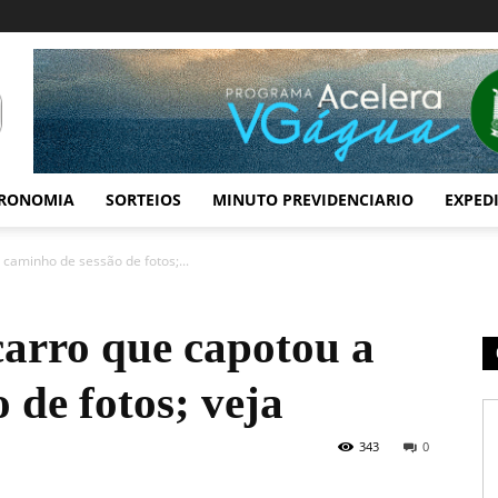
RONOMIA
SORTEIOS
MINUTO PREVIDENCIARIO
EXPED
 caminho de sessão de fotos;...
carro que capotou a
 de fotos; veja
343
0