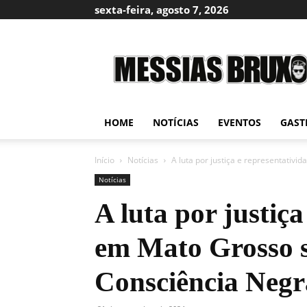
sexta-feira, agosto 7, 2026
Messias
Bruxo
HOME
NOTÍCIAS
EVENTOS
GAST
Início
Notícias
A luta por justiça e representativi
Notícias
A luta por justiça
em Mato Grosso s
Consciência Negr