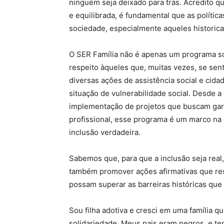
ninguém seja deixado para trás. Acredito q
e equilibrada, é fundamental que as políti
sociedade, especialmente aqueles historic
O SER Família não é apenas um programa so
respeito àqueles que, muitas vezes, se sent
diversas ações de assistência social e cida
situação de vulnerabilidade social. Desde a
implementação de projetos que buscam gara
profissional, esse programa é um marco na
inclusão verdadeira.
Sabemos que, para que a inclusão seja real
também promover ações afirmativas que res
possam superar as barreiras históricas que
Sou filha adotiva e cresci em uma família 
solidariedade. Meus pais eram negros, e te