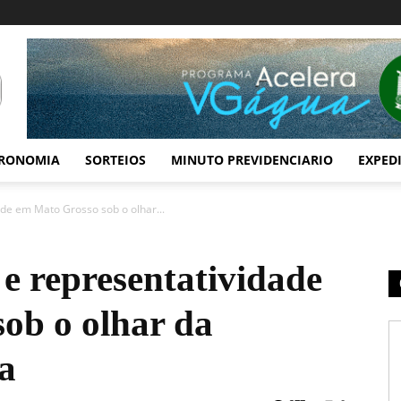
RONOMIA
SORTEIOS
MINUTO PREVIDENCIARIO
EXPED
dade em Mato Grosso sob o olhar...
 e representatividade
ob o olhar da
a