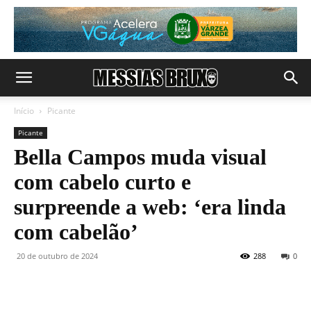
Início
Picante
Picante
Bella Campos muda visual
com cabelo curto e
surpreende a web: ‘era linda
com cabelão’
20 de outubro de 2024
288
0