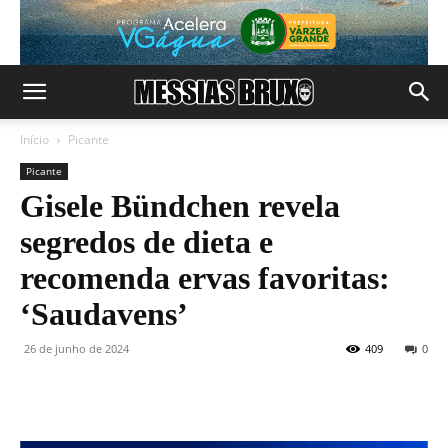
Início
Picante
Picante
Gisele Bündchen revela
segredos de dieta e
recomenda ervas favoritas:
‘Saudavens’
26 de junho de 2024
409
0