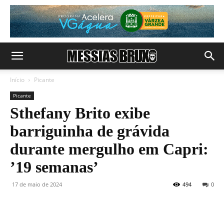
Início
Picante
Picante
Sthefany Brito exibe
barriguinha de grávida
durante mergulho em Capri:
’19 semanas’
17 de maio de 2024
494
0