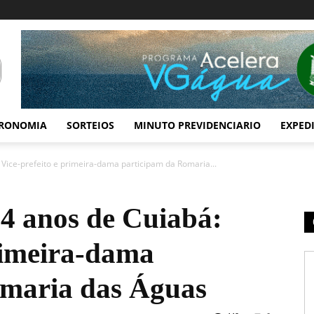
RONOMIA
SORTEIOS
MINUTO PREVIDENCIARIO
EXPED
 Vice-prefeito e primeira-dama participam da Romaria...
04 anos de Cuiabá:
primeira-dama
omaria das Águas