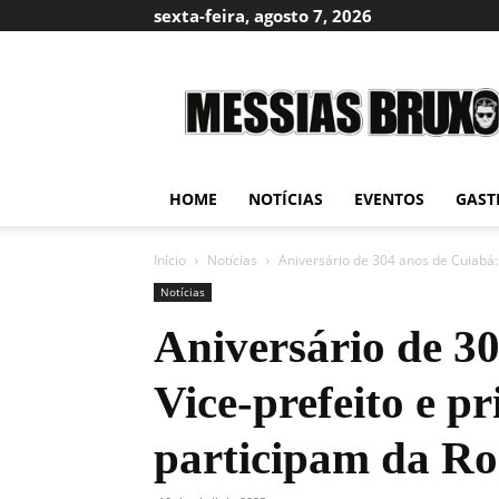
sexta-feira, agosto 7, 2026
Messias
Bruxo
HOME
NOTÍCIAS
EVENTOS
GAST
Início
Notícias
Aniversário de 304 anos de Cuiabá:
Notícias
Aniversário de 3
Vice-prefeito e 
participam da R