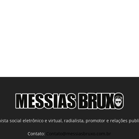
ista social eletrônico e virtual, radialista, promotor e relações publi
Contato:
Contato@messiasbruxo.com.br