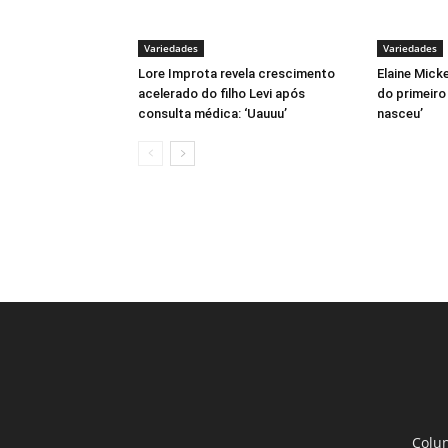
Variedades
Variedades
Lore Improta revela crescimento
Elaine Mick
acelerado do filho Levi após
do primeiro
consulta médica: ‘Uauuu’
nasceu’
Colun