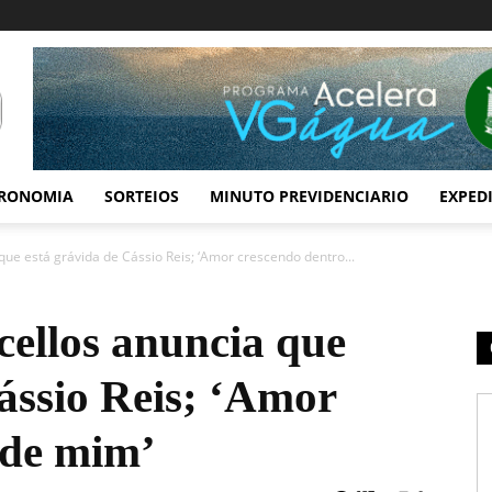
RONOMIA
SORTEIOS
MINUTO PREVIDENCIARIO
EXPED
ue está grávida de Cássio Reis; ‘Amor crescendo dentro...
ellos anuncia que
ássio Reis; ‘Amor
 de mim’