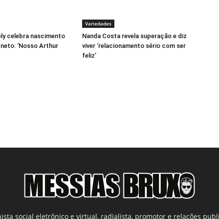
Variedades
ely celebra nascimento
Nanda Costa revela superação e diz
 neto: ‘Nosso Arthur
viver ‘relacionamento sério com ser
feliz’
ista social eletrônico e virtual, radialista, promotor e relações publi