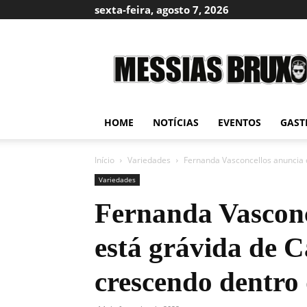
sexta-feira, agosto 7, 2026
Messias
Bruxo
HOME
NOTÍCIAS
EVENTOS
GAST
Início
Variedades
Fernanda Vasconcellos anuncia q
Variedades
Fernanda Vasconc
está grávida de C
crescendo dentro