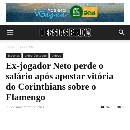
Início
Esportes
Esportes
Vídeo Destaque
Vídeos
Ex-jogador Neto perde o
salário após apostar vitória
do Corinthians sobre o
Flamengo
19 de novembro de 2021
926
0