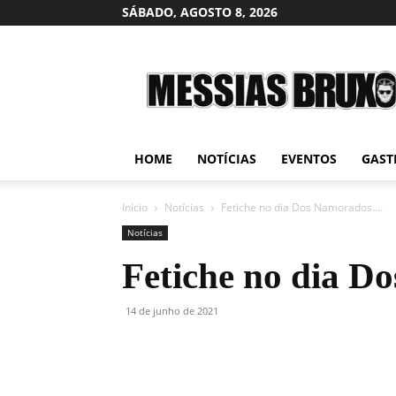
SÁBADO, AGOSTO 8, 2026
Messias
Bruxo
HOME
NOTÍCIAS
EVENTOS
GAST
Início
Notícias
Fetiche no dia Dos Namorados….
Notícias
Fetiche no dia 
14 de junho de 2021