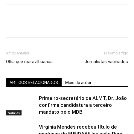
Artigo anterior
Próximo artigo
Olha que maravilhaaaaa….
Jornalistas vacinados
ARTIGOS RELACIONADOS
Mais do autor
Primeiro-secretário da ALMT, Dr. João
confirma candidatura a terceiro
mandato pelo MDB
Notícias
Virginia Mendes recebeu título de
madrinha do FUNDAAF Inclusão Rural