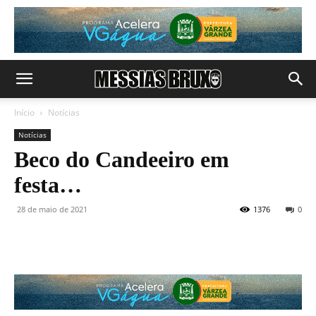
Início
Notícias
Notícias
Beco do Candeeiro em
festa…
28 de maio de 2021
1376
0