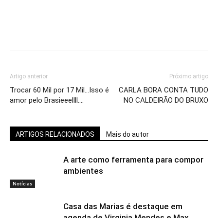
Artigo anterior
Próximo artigo
Trocar 60 Mil por 17 Mil…Isso é
CARLA BORA CONTA TUDO
amor pelo Brasieeellll….
NO CALDEIRÃO DO BRUXO
ARTIGOS RELACIONADOS
Mais do autor
A arte como ferramenta para compor
ambientes
Notícias
Casa das Marias é destaque em
agenda de Virginia Mendes e Max