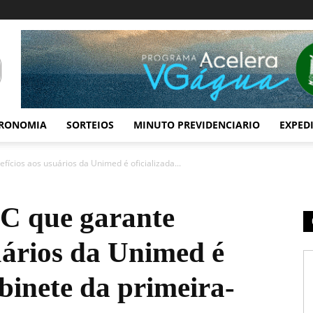
RONOMIA
SORTEIOS
MINUTO PREVIDENCIARIO
EXPED
ícios aos usuários da Unimed é oficializada...
C que garante
uários da Unimed é
abinete da primeira-