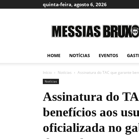
quinta-feira, agosto 6, 2026
Messias
Bruxo
HOME
NOTÍCIAS
EVENTOS
GAST
Início
Notícias
Assinatura do TAC que garante benef
Notícias
Assinatura do TA
benefícios aos us
oficializada no g