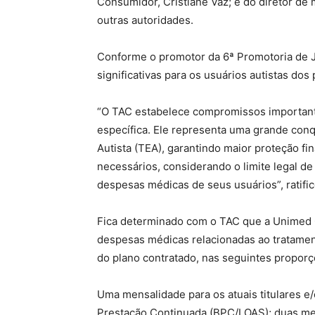
Consumidor, Cristiane Vaz; e do diretor 
outras autoridades.
Conforme o promotor da 6ª Promotoria de Ju
significativas para os usuários autistas do
“O TAC estabelece compromissos important
específica. Ele representa uma grande con
Autista (TEA), garantindo maior proteção fi
necessários, considerando o limite legal d
despesas médicas de seus usuários”, ratifi
Fica determinado com o TAC que a Unimed C
despesas médicas relacionadas ao tratame
do plano contratado, nas seguintes proporç
Uma mensalidade para os atuais titulares e
Prestação Continuada (BPC/LOAS); duas men