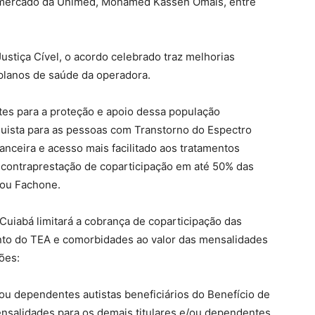
de mercado da Unimed, Mohamed Kassen Omais, entre
stiça Cível, o acordo celebrado traz melhorias
s planos de saúde da operadora.
es para a proteção e apoio dessa população
quista para as pessoas com Transtorno do Espectro
nanceira e acesso mais facilitado aos tratamentos
e contraprestação de coparticipação em até 50% das
cou Fachone.
uiabá limitará a cobrança de coparticipação das
nto do TEA e comorbidades ao valor das mensalidades
ões:
/ou dependentes autistas beneficiários do Benefício de
salidades para os demais titulares e/ou dependentes