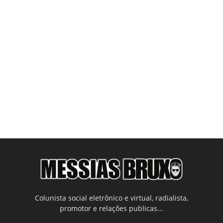
Colunista social eletrônico e virtual, radialista,
promotor e relações publicas...